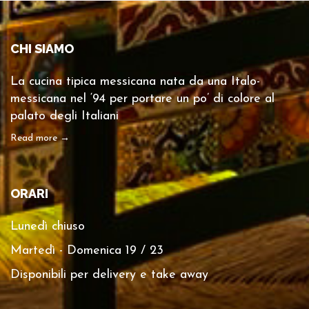
CHI SIAMO
La cucina tipica messicana nata da una Italo-
messicana nel ‘94 per portare un po’ di colore al
palato degli Italiani
Read more →
ORARI
Lunedì chiuso
Martedì - Domenica 19 / 23
Disponibili per delivery e take away